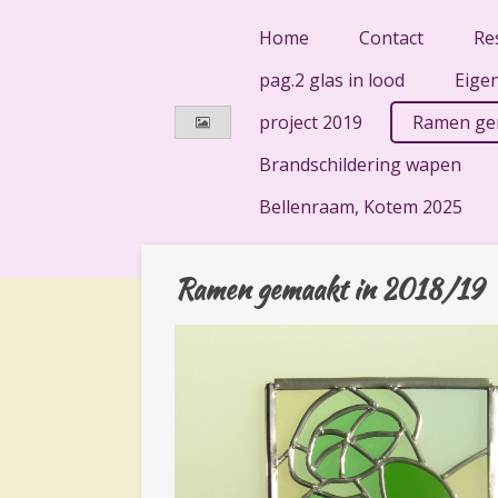
Ga
Home
Contact
Re
direct
pag.2 glas in lood
Eige
naar
de
project 2019
Ramen gem
hoofdinhoud
Brandschildering wapen
Bellenraam, Kotem 2025
Ramen gemaakt in 2018/19