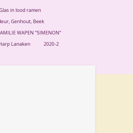
Glas in lood ramen
eur, Genhout, Beek
FAMILIE WAPEN "SIMENON"
 Harp Lanaken
2020-2